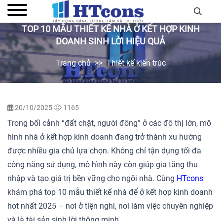
TOP 10 MẪU THIẾT KẾ NHÀ Ở KẾT HỢP KINH
DOANH SINH LỜI HIỆU QUẢ
Trang chủ
Thiết kế kiến trúc
20/10/2025
1165
Trong bối cảnh “đất chật, người đông” ở các đô thị lớn, mô
hình nhà ở kết hợp kinh doanh đang trở thành xu hướng
được nhiều gia chủ lựa chọn. Không chỉ tận dụng tối đa
công năng sử dụng, mô hình này còn giúp gia tăng thu
nhập và tạo giá trị bền vững cho ngôi nhà. Cùng
HTcons
khám phá top 10 mẫu thiết kế nhà để ở kết hợp kinh doanh
hot nhất 2025 – nơi ở tiện nghi, nơi làm việc chuyên nghiệp
và là tài sản sinh lời thông minh.