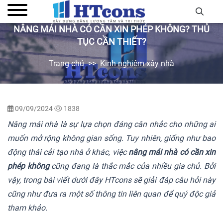
NÂNG MÁI NHÀ CÓ CẦN XIN PHÉP KHÔNG? THỦ
TỤC CẦN THIẾT?
Trang chủ
Kinh nghiệm xây nhà
09/09/2024
1838
Nâng mái nhà là sự lựa chọn đáng cân nhắc cho những ai
muốn mở rộng không gian sống. Tuy nhiên, giống như bao
động thái cải tạo nhà ở khác, việc
nâng mái nhà có cần xin
phép không
cũng đang là thắc mắc của nhiều gia chủ. Bởi
vậy, trong bài viết dưới đây HTcons sẽ giải đáp câu hỏi này
cũng như đưa ra một số thông tin liên quan để quý độc giả
tham khảo.