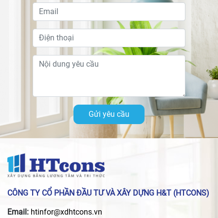
Gửi yêu cầu
CÔNG TY CỔ PHẦN ĐẦU TƯ VÀ XÂY DỰNG H&T (HTCONS)
Email:
htinfor@xdhtcons.vn