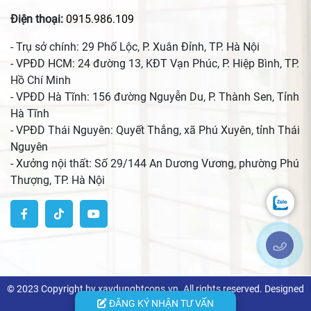
Điện thoại:
0915.986.109
- Trụ sở chính: 29 Phố Lộc, P. Xuân Đỉnh, TP. Hà Nội
- VPĐD HCM: 24 đường 13, KĐT Vạn Phúc, P. Hiệp Bình, TP.
Hồ Chí Minh
- VPĐD Hà Tĩnh: 156 đường Nguyễn Du, P. Thành Sen, Tỉnh
Hà Tĩnh
- VPĐD Thái Nguyên: Quyết Thắng, xã Phú Xuyên, tỉnh Thái
Nguyên
- Xưởng nội thất: Số 29/144 An Dương Vương, phường Phú
Thượng, TP. Hà Nội
© 2023 Copyright by xaydunghtcons.vn. All rights reserved. Designed
by Vicogroup.vn
ĐĂNG KÝ NHẬN TƯ VẤN