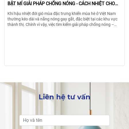
12/11/2024
Các phương pháp chống mối khi xây nhà hiệu quả nhất
m
Khám phá cách chống mối khi xây nhà hiệu quả từ HTcons. Bảo
ực
vệ ngôi nhà của bạn khỏi mối mọt ngay từ giai đoạn đầu để đảm
bảo độ bền và an toàn lâu dài.
ùng
uả!
Liên hệ tư vấn