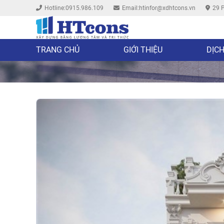
Hotline:0915.986.109
Email:htinfor@xdhtcons.vn
29 P
TRANG CHỦ
GIỚI THIỆU
DỊCH