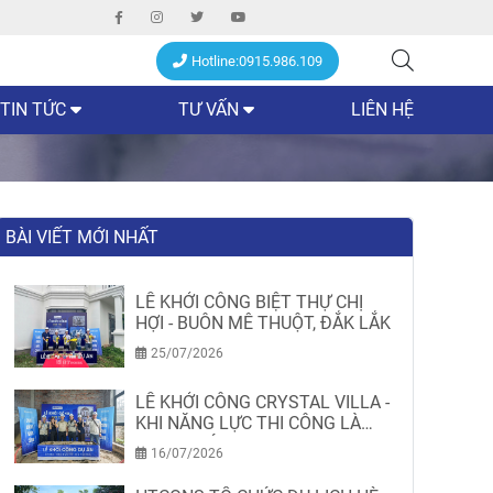
Hotline:0915.986.109
TIN TỨC
TƯ VẤN
LIÊN HỆ
BÀI VIẾT MỚI NHẤT
LỄ KHỞI CÔNG BIỆT THỰ CHỊ
HỢI - BUÔN MÊ THUỘT, ĐẮK LẮK
25/07/2026
LỄ KHỞI CÔNG CRYSTAL VILLA -
KHI NĂNG LỰC THI CÔNG LÀ
MINH CHỨNG
16/07/2026