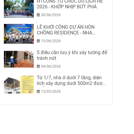
HTCONS TỔ CHỨC DU LỊCH HÈ
2026 - KHỚP NHỊP BỨT PHÁ
30/06/2026
LỄ KHỞI CÔNG DỰ ÁN HÒN
CHỒNG RESIDENCE - NHA
TRANG-KHÁNH HÒA
15/06/2026
5 điều cần lưu ý khi xây tường để
tránh nứt
04/06/2026
Từ 1/7, nhà ở dưới 7 tầng, diện
tích xây dựng dưới 500m2 được
miễn giấy phép xây dựng
13/05/2026