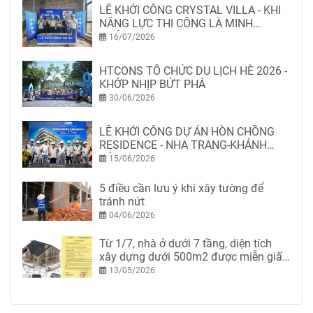
LỄ KHỞI CÔNG CRYSTAL VILLA - KHI
NĂNG LỰC THI CÔNG LÀ MINH
CHỨNG
16/07/2026
HTCONS TỔ CHỨC DU LỊCH HÈ 2026 -
KHỚP NHỊP BỨT PHÁ
30/06/2026
LỄ KHỞI CÔNG DỰ ÁN HÒN CHỒNG
RESIDENCE - NHA TRANG-KHÁNH
HÒA
15/06/2026
5 điều cần lưu ý khi xây tường để
tránh nứt
04/06/2026
Từ 1/7, nhà ở dưới 7 tầng, diện tích
xây dựng dưới 500m2 được miễn giấy
phép xây dựng
13/05/2026