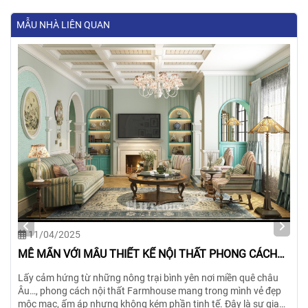
MẪU NHÀ LIÊN QUAN
20/11/2024
THIẾT KẾ FULL NỘI THẤT BIỆT THỰ 4 TẦNG