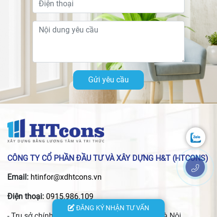
Gửi yêu cầu
CÔNG TY CỔ PHẦN ĐẦU TƯ VÀ XÂY DỰNG H&T (HTCONS)
Email:
htinfor@xdhtcons.vn
Điện thoại:
0915.986.109
ĐĂNG KÝ NHẬN TƯ VẤN
- Trụ sở chính: 29 Phố Lộc, P. Xuân Đỉnh, TP. Hà Nội