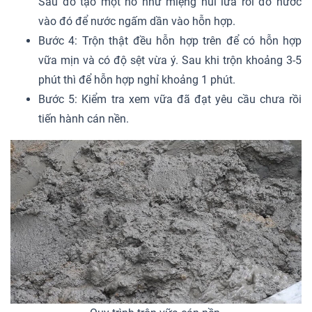
Sau đó tạo một hố như miệng núi lửa rồi đổ nước
vào đó để nước ngấm dần vào hỗn hợp.
Bước 4: Trộn thật đều hỗn hợp trên để có hỗn hợp
vữa mịn và có độ sệt vừa ý. Sau khi trộn khoảng 3-5
phút thì để hỗn hợp nghỉ khoảng 1 phút.
Bước 5: Kiểm tra xem vữa đã đạt yêu cầu chưa rồi
tiến hành cán nền.