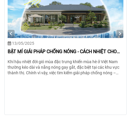
025
12/11/202
IẢI PHÁP CHỐNG NÓNG - CÁCH NHIỆT CHO
Các phương 
IỆT NAM
iệt đới gió mùa đặc trưng khiến mùa hè ở Việt Nam
Khám phá cách
 dài và nắng nóng gay gắt, đặc biệt tại các khu vực
vệ ngôi nhà c
Chính vì vậy, việc tìm kiếm giải pháp chống nóng –
bảo độ bền và 
hiệu quả ngay từ khâu thiết kế và thi công là vô cùng
 Xem ngay bài viết để biết 6 giải pháp siêu hiệu quả!