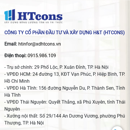
CÔNG TY CỔ PHẦN ĐẦU TƯ VÀ XÂY DỰNG H&T (HTCONS)
Email:
htinfor@xdhtcons.vn
Điện thoại:
0915.986.109
- Trụ sở chính: 29 Phố Lộc, P. Xuân Đỉnh, TP. Hà Nội
- VPĐD HCM: 24 đường 13, KĐT Vạn Phúc, P. Hiệp Bình, TP.
Hồ Chí Minh
- VPĐD Hà Tĩnh: 156 đường Nguyễn Du, P. Thành Sen, Tỉnh
Hà Tĩnh
- VPĐD Thái Nguyên: Quyết Thắng, xã Phú Xuyên, tỉnh Thái
Nguyên
- Xưởng nội thất: Số 29/144 An Dương Vương, phường Phú
Thượng, TP. Hà Nội