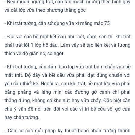
- Nếu muốn ngừng trát, cần tạo mạch ngừng theo hình gãy
và cắt lớp vữa theo phương thẳng góc
- Khi trát tường, cần sử dụng vữa xi măng mác 75
- Đối với các bề mặt kết cấu như cột, dầm, sàn thì khi trát
phải trát lót 1 lớp hồ dầu. Làm vậy sẽ tạo liên kết và tương
thích về độ giãn nở, co ngót
- Khi trát tường, cần đảm bảo lớp vữa trát bám chắc vào bề
mặt trát. Độ dày và kết cấu vữa phải đạt đúng chuẩn với
yêu cầu thiết kế. Ngoài ra, sau khi trát, bề mặt lớp vữa phải
bằng phẳng và láng mịn, các đường gờ cạnh chỉ phải
thẳng đứng, không có khe nứt hay vữa chảy. Đặc biệt cần
chú ý vấn đề nói trên đối với các vị trí bệ cửa sổ, gờ cửa
hay chân tường.
- Cần có các giải pháp kỹ thuật hoặc phân tường thành