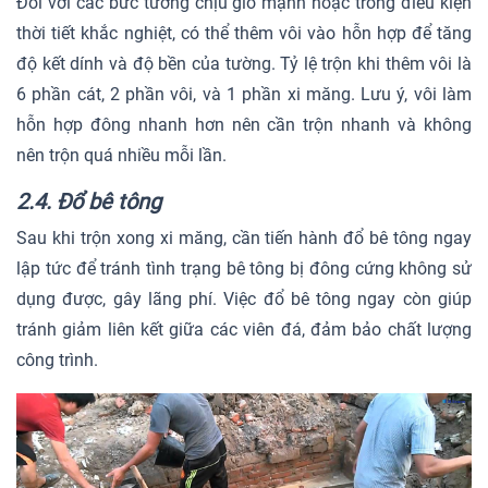
Đối với các bức tường chịu gió mạnh hoặc trong điều kiện
thời tiết khắc nghiệt, có thể thêm vôi vào hỗn hợp để tăng
độ kết dính và độ bền của tường. Tỷ lệ trộn khi thêm vôi là
6 phần cát, 2 phần vôi, và 1 phần xi măng. Lưu ý, vôi làm
hỗn hợp đông nhanh hơn nên cần trộn nhanh và không
nên trộn quá nhiều mỗi lần.
2.4. Đổ bê tông
Sau khi trộn xong xi măng, cần tiến hành đổ bê tông ngay
lập tức để tránh tình trạng bê tông bị đông cứng không sử
dụng được, gây lãng phí. Việc đổ bê tông ngay còn giúp
tránh giảm liên kết giữa các viên đá, đảm bảo chất lượng
công trình.