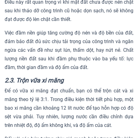
Điều này rất quan trọng vì khi mặt đất chưa được nén chặt
sau khi tháo dỡ công trình cũ hoặc dọn sạch, nó sẽ không
đạt được độ lèn chặt cần thiết.
Việc đầm nền giúp tăng cường độ nén và độ bền của đất,
đảm bảo đất đủ sức chịu tải trọng của công trình và ngăn
ngừa các vấn đề như sụt lún, thấm dột, hay nứt nẻ. Chất
lượng nền đất sau khi đầm phụ thuộc vào ba yếu tố: lực
đầm, thời gian đầm và độ ẩm của đất.
2.3. Trộn vữa xi măng
Để có vữa xi măng đạt chuẩn, bạn có thể trộn cát và xi
măng theo tỷ lệ 3:1. Trong điều kiện thời tiết phù hợp, một
bao xi măng cần khoảng 12 lít nước để tạo hỗn hợp có độ
sệt vừa phải. Tuy nhiên, lượng nước cần điều chỉnh dựa
trên nhiệt độ, độ ẩm không khí, và độ ẩm của cát.