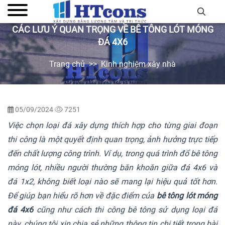
CÁC LƯU Ý QUAN TRỌNG VỀ BÊ TÔNG LÓT MÓNG
ĐÁ 4X6
Trang chủ
Kinh nghiệm xây nhà
05/09/2024
7251
Việc chọn loại đá xây dựng thích hợp cho từng giai đoạn
thi công là một quyết định quan trọng, ảnh hưởng trực tiếp
đến chất lượng công trình. Ví dụ, trong quá trình đổ bê tông
móng lót, nhiều người thường băn khoăn giữa đá 4x6 và
đá 1x2, không biết loại nào sẽ mang lại hiệu quả tốt hơn.
Để giúp bạn hiểu rõ hơn về đặc điểm của
bê tông lót móng
đá 4x6
cũng như cách thi công bê tông sử dụng loại đá
này, chúng tôi xin chia sẻ những thông tin chi tiết trong bài