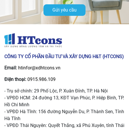
Gửi yêu cầu
CÔNG TY CỔ PHẦN ĐẦU TƯ VÀ XÂY DỰNG H&T (HTCONS)
Email:
htinfor@xdhtcons.vn
Điện thoại:
0915.986.109
- Trụ sở chính: 29 Phố Lộc, P. Xuân Đỉnh, TP. Hà Nội
- VPĐD HCM: 24 đường 13, KĐT Vạn Phúc, P. Hiệp Bình, TP.
Hồ Chí Minh
- VPĐD Hà Tĩnh: 156 đường Nguyễn Du, P. Thành Sen, Tỉnh
Hà Tĩnh
- VPĐD Thái Nguyên: Quyết Thắng, xã Phú Xuyên, tỉnh Thái