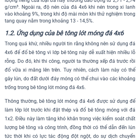
lượng riêng của loại đá này thường dao động từ 2,71 - 2,74
g/cm³. Ngoài ra, độ nén của đá 4x6 khi nén trong xi lanh
vào khoảng 9%, trong khi độ mài mòn khi thử nghiệm trong
tang quay nằm trong khoảng 13 - 14,5%.
1.2. Ứng dụng của bê tông lót móng đá 4x6
Trong quá khứ, nhiều người tin rằng không nên sử dụng đá
4x6 để đổ bê tông vì lớp bê tông này dễ xuất hiện nhiều lỗ
rỗng. Do đó, khi thi công, người ta thường xếp đá trước rồi
đổ vữa xi măng lên trên. Tuy nhiên, cách làm này có thể
gây lún, do đất dưới đáy móng có thể chui vào các khoảng
trống trong bê tông lót móng đá 4x6.
Thông thường, bê tông lót móng đá 4x6 được sử dụng để
làm lớp lót trước khi đặt thép và đổ bê tông móng với đá
1x2. Điều này làm tăng khó khăn trong việc kiểm soát chất
lượng bê tông và công trình, đồng thời có thể dẫn đến lún
tức thời khi có lực tác động đột ngột, do sự dịch chuyển