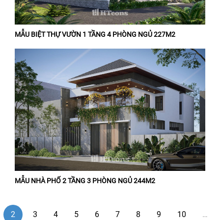
MẪU BIỆT THỰ VƯỜN 1 TẦNG 4 PHÒNG NGỦ 227M2
MẪU NHÀ PHỐ 2 TẦNG 3 PHÒNG NGỦ 244M2
2
3
4
5
6
7
8
9
10
…