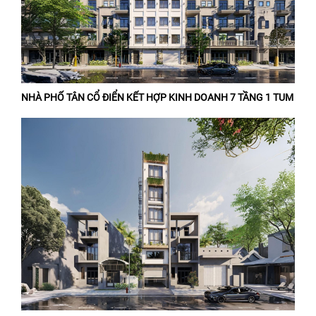
NHÀ PHỐ TÂN CỔ ĐIỂN KẾT HỢP KINH DOANH 7 TẦNG 1 TUM