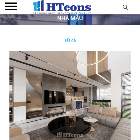
NHÀ MẪU
Tất cả