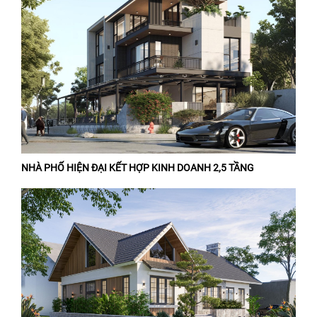
NHÀ PHỐ HIỆN ĐẠI KẾT HỢP KINH DOANH 2,5 TẦNG