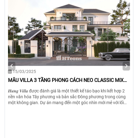
12/01/2026
MẪU VILLA NGHỈ DƯỠNG 3 TẦNG GẮN KẾT VỚI THIÊN
NHIÊN
Mẫu vlla nghỉ dưỡng 3 tầng được HTcons thiết kế đáp ứng nhu
cầu của gia chủ về một không gian đầy đủ tiện nghi và hòa mình
với thiên nhiên. Căn villa được thiết kế trên diện tích đất 1000m2,
nhưng diện tích villa chỉ 250m2 còn lại 750m2 là sân vườn