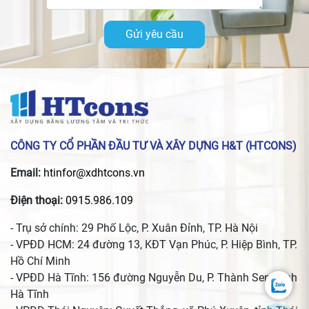
Gửi yêu cầu
CÔNG TY CỔ PHẦN ĐẦU TƯ VÀ XÂY DỰNG H&T (HTCONS)
Email:
htinfor@xdhtcons.vn
Điện thoại:
0915.986.109
- Trụ sở chính: 29 Phố Lộc, P. Xuân Đỉnh, TP. Hà Nội
- VPĐD HCM: 24 đường 13, KĐT Vạn Phúc, P. Hiệp Bình, TP.
Hồ Chí Minh
- VPĐD Hà Tĩnh: 156 đường Nguyễn Du, P. Thành Sen, Tỉnh
Hà Tĩnh