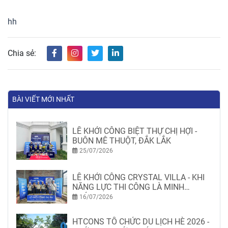
hh
Chia sẻ:
BÀI VIẾT MỚI NHẤT
LỄ KHỞI CÔNG BIỆT THỰ CHỊ HỢI -
BUÔN MÊ THUỘT, ĐẮK LẮK
25/07/2026
LỄ KHỞI CÔNG CRYSTAL VILLA - KHI
NĂNG LỰC THI CÔNG LÀ MINH
CHỨNG
16/07/2026
HTCONS TỔ CHỨC DU LỊCH HÈ 2026 -