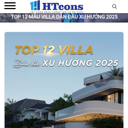
TOP 12 MẪU VILLA DẪN ĐẦU XU HƯỚNG 2025