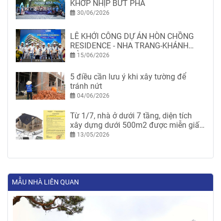
KHỚP NHỊP BỨT PHÁ
30/06/2026
LỄ KHỞI CÔNG DỰ ÁN HÒN CHỒNG
RESIDENCE - NHA TRANG-KHÁNH
HÒA
15/06/2026
5 điều cần lưu ý khi xây tường để
tránh nứt
04/06/2026
Từ 1/7, nhà ở dưới 7 tầng, diện tích
xây dựng dưới 500m2 được miễn giấy
phép xây dựng
13/05/2026
MẪU NHÀ LIÊN QUAN