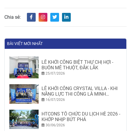
Chia sẻ:
BÀI VIẾT MỚI NHẤT
LỄ KHỞI CÔNG BIỆT THỰ CHỊ HỢI -
BUÔN MÊ THUỘT, ĐẮK LẮK
25/07/2026
LỄ KHỞI CÔNG CRYSTAL VILLA - KHI
NĂNG LỰC THI CÔNG LÀ MINH
CHỨNG
16/07/2026
HTCONS TỔ CHỨC DU LỊCH HÈ 2026 -
KHỚP NHỊP BỨT PHÁ
30/06/2026