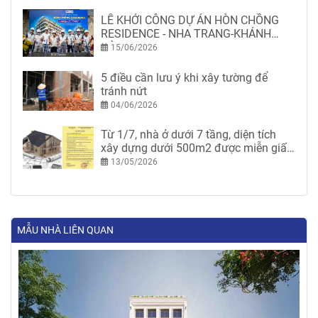
LỄ KHỞI CÔNG DỰ ÁN HÒN CHỒNG
RESIDENCE - NHA TRANG-KHÁNH
HÒA
15/06/2026
5 điều cần lưu ý khi xây tường để
tránh nứt
04/06/2026
Từ 1/7, nhà ở dưới 7 tầng, diện tích
xây dựng dưới 500m2 được miễn giấy
phép xây dựng
13/05/2026
MẪU NHÀ LIÊN QUAN