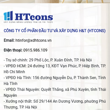
CÔNG TY CỔ PHẦN ĐẦU TƯ VÀ XÂY DỰNG H&T (HTCONS)
Email:
htinfor@xdhtcons.vn
Điện thoại:
0915.986.109
- Trụ sở chính: 29 Phố Lộc, P. Xuân Đỉnh, TP. Hà Nội
- VPĐD HCM: 24 đường 13, KĐT Vạn Phúc, P. Hiệp Bình, TP.
Hồ Chí Minh
- VPĐD Hà Tĩnh: 156 đường Nguyễn Du, P. Thành Sen, Tỉnh
Hà Tĩnh
- VPĐD Thái Nguyên: Quyết Thắng, xã Phú Xuyên, tỉnh Thái
Nguyên
- Xưởng nội thất: Số 29/144 An Dương Vương, phường Phú
Thượng, TP. Hà Nội