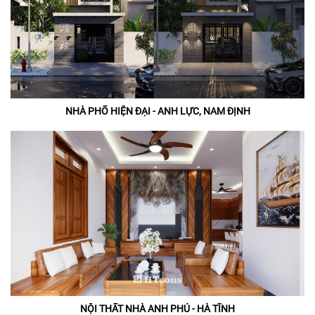
NHÀ PHỐ HIỆN ĐẠI - ANH LỰC, NAM ĐỊNH
NỘI THẤT NHÀ ANH PHÚ - HÀ TĨNH