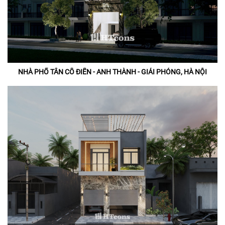
NHÀ PHỐ TÂN CỔ ĐIỂN - ANH THÀNH - GIẢI PHÓNG, HÀ NỘI