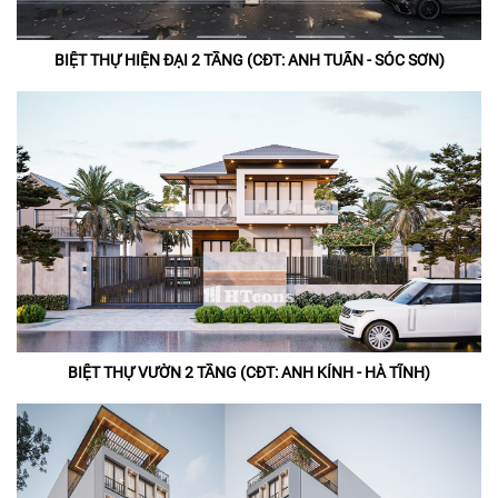
BIỆT THỰ HIỆN ĐẠI 2 TẦNG (CĐT: ANH TUẤN - SÓC SƠN)
BIỆT THỰ VƯỜN 2 TẦNG (CĐT: ANH KÍNH - HÀ TĨNH)