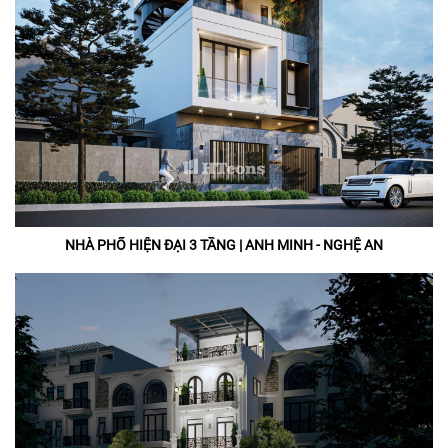
NHÀ PHỐ HIỆN ĐẠI 3 TẦNG | ANH MINH - NGHỆ AN