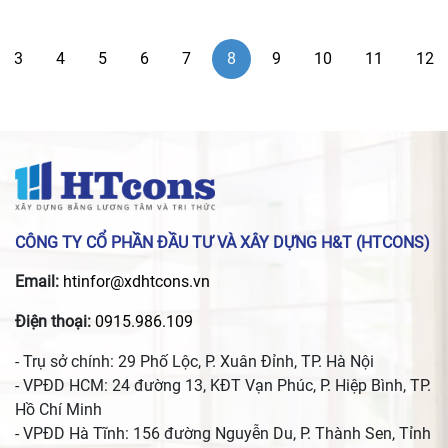
3
4
5
6
7
8
9
10
11
12
CÔNG TY CỔ PHẦN ĐẦU TƯ VÀ XÂY DỰNG H&T (HTCONS)
Email:
htinfor@xdhtcons.vn
Điện thoại:
0915.986.109
- Trụ sở chính: 29 Phố Lộc, P. Xuân Đỉnh, TP. Hà Nội
- VPĐD HCM: 24 đường 13, KĐT Vạn Phúc, P. Hiệp Bình, TP.
Hồ Chí Minh
- VPĐD Hà Tĩnh: 156 đường Nguyễn Du, P. Thành Sen, Tỉnh