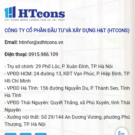
CÔNG TY CỔ PHẦN ĐẦU TƯ VÀ XÂY DỰNG H&T (HTCONS)
Email:
htinfor@xdhtcons.vn
Điện thoại:
0915.986.109
- Trụ sở chính: 29 Phố Lộc, P. Xuân Đỉnh, TP. Hà Nội
- VPĐD HCM: 24 đường 13, KĐT Vạn Phúc, P. Hiệp Bình, TP.
Hồ Chí Minh
- VPĐD Hà Tĩnh: 156 đường Nguyễn Du, P. Thành Sen, Tỉnh
Hà Tĩnh
- VPĐD Thái Nguyên: Quyết Thắng, xã Phú Xuyên, tỉnh Thái
Nguyên
- Xưởng nội thất: Số 29/144 An Dương Vương, phường Phú
Thượng, TP. Hà Nội