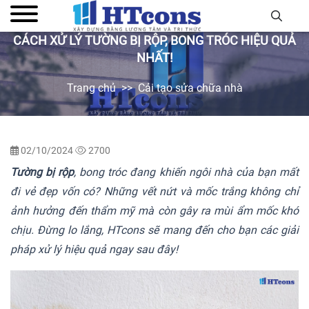
CÁCH XỬ LÝ TƯỜNG BỊ RỘP, BONG TRÓC HIỆU QUẢ
NHẤT!
Trang chủ
Cải tạo sửa chữa nhà
02/10/2024
2700
Tường bị rộp
, bong tróc đang khiến ngôi nhà của bạn mất
đi vẻ đẹp vốn có? Những vết nứt và mốc trắng không chỉ
ảnh hưởng đến thẩm mỹ mà còn gây ra mùi ẩm mốc khó
chịu. Đừng lo lắng, HTcons sẽ mang đến cho bạn các giải
pháp xử lý hiệu quả ngay sau đây!