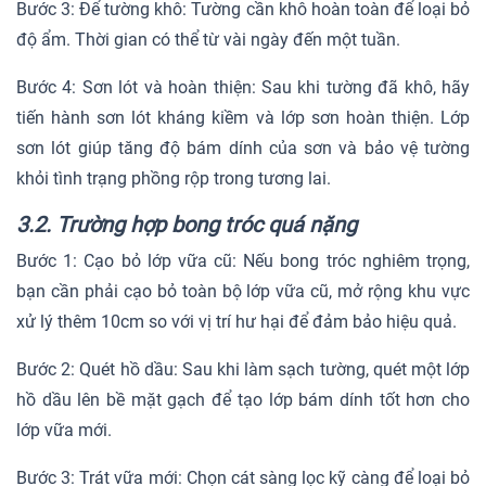
Bước 3: Để tường khô: Tường cần khô hoàn toàn để loại bỏ
độ ẩm. Thời gian có thể từ vài ngày đến một tuần.
Bước 4: Sơn lót và hoàn thiện: Sau khi tường đã khô, hãy
tiến hành sơn lót kháng kiềm và lớp sơn hoàn thiện. Lớp
sơn lót giúp tăng độ bám dính của sơn và bảo vệ tường
khỏi tình trạng phồng rộp trong tương lai.
3.2. Trường hợp bong tróc quá nặng
Bước 1: Cạo bỏ lớp vữa cũ: Nếu bong tróc nghiêm trọng,
bạn cần phải cạo bỏ toàn bộ lớp vữa cũ, mở rộng khu vực
xử lý thêm 10cm so với vị trí hư hại để đảm bảo hiệu quả.
Bước 2: Quét hồ dầu: Sau khi làm sạch tường, quét một lớp
hồ dầu lên bề mặt gạch để tạo lớp bám dính tốt hơn cho
lớp vữa mới.
Bước 3: Trát vữa mới: Chọn cát sàng lọc kỹ càng để loại bỏ