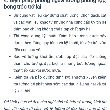
4. Biện pháp phòng ngừa tường phồng rộp,
bong tróc trở lại
Sử dụng vật liệu xây dựng chất lượng: Chọn gạch, cát
và các vật liệu khác từ những nhà cung cấp uy tín để
đảm bảo chúng không chứa tạp chất gây hại.
Thi công đúng kỹ thuật: Đảm bảo tường được xây
dựng theo đúng quy trình và kỹ thuật, từ việc trát vữa
đến sơn bảo vệ.
Bảo vệ tường khỏi ẩm ướt: Lắp đặt các lớp chống
thấm cho tường, đặc biệt là những bức tường ngoại
thất tiếp xúc với nước mưa.
Kiểm tra và bảo dưỡng định kỳ: Thường xuyên kiểm
tra tường để phát hiện sớm các dấu hiệu hư hại và xử
lý kịp thời.
Để khôi phục vẻ đẹp cho ngôi nhà và bảo vệ tường khỏi hư
hại, việc nắm rõ cách xử lý
tường bị rộp
, bong tróc là rất