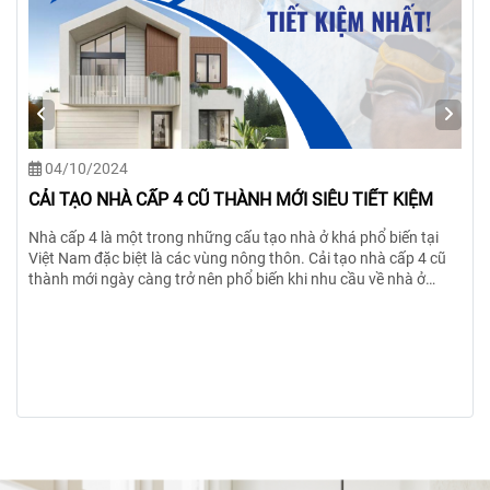
30/12/2023
9 cách xử lý chống thấm trần nhà hiệu quả nhất
Trần nhà là vị trí thường xuyên phải đối mặt với tác động trực
ũ
tiếp từ thời tiết, đặc biệt là từ những cơn mưa. Do đó, khả năng
của ngôi nhà bị thấm, ẩm, hay nứt thường khó tránh khỏi nếu
m
không thực hiện các biện pháp ngăn chặn ngay từ khi mới xây.
Chính vì vậy mà việc chống thấm trần nhà trở thành mối quan
tâm hàng đầu của nhiều gia đình hiện nay. Dưới đây là 9 cách xử
lý chống thấm trần nhà hiệu quả nhất cho căn nhà của bạn.