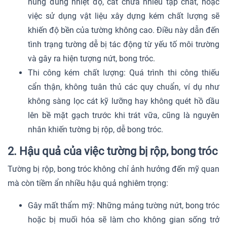
nung đúng nhiệt độ, cát chứa nhiều tạp chất, hoặc
việc sử dụng vật liệu xây dựng kém chất lượng sẽ
khiến độ bền của tường không cao. Điều này dẫn đến
tình trạng tường dễ bị tác động từ yếu tố môi trường
và gây ra hiện tượng nứt, bong tróc.
Thi công kém chất lượng: Quá trình thi công thiếu
cẩn thận, không tuân thủ các quy chuẩn, ví dụ như
không sàng lọc cát kỹ lưỡng hay không quét hồ dầu
lên bề mặt gạch trước khi trát vữa, cũng là nguyên
nhân khiến tường bị rộp, dễ bong tróc.
2. Hậu quả của việc tường bị rộp, bong tróc
Tường bị rộp, bong tróc không chỉ ảnh hưởng đến mỹ quan
mà còn tiềm ẩn nhiều hậu quả nghiêm trọng:
Gây mất thẩm mỹ: Những mảng tường nứt, bong tróc
hoặc bị muối hóa sẽ làm cho không gian sống trở