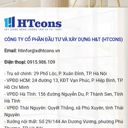
CÔNG TY CỔ PHẦN ĐẦU TƯ VÀ XÂY DỰNG H&T (HTCONS)
Email:
htinfor@xdhtcons.vn
Điện thoại:
0915.986.109
- Trụ sở chính: 29 Phố Lộc, P. Xuân Đỉnh, TP. Hà Nội
- VPĐD HCM: 24 đường 13, KĐT Vạn Phúc, P. Hiệp Bình, TP.
Hồ Chí Minh
- VPĐD Hà Tĩnh: 156 đường Nguyễn Du, P. Thành Sen, Tỉnh
Hà Tĩnh
- VPĐD Thái Nguyên: Quyết Thắng, xã Phú Xuyên, tỉnh Thái
Nguyên
- Xưởng nội thất: Số 29/144 An Dương Vương, phường Phú