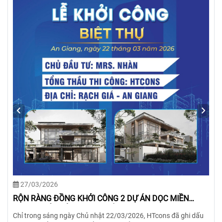
05/03/2026
RỘN RÀNG XUÂN MỚI – RỘN RÀNG KHỞI CÔNG DỰ ÁN
ANH QUÂN BUILDING
Và ngày 04/3/2026, tiếp nối không khí rộn ràng đó, dự án Anh
Quân Building đã chính thức khởi công. Đây là một dự án đầy
thách thức khi đội ngũ HTcons phải nghiên cứu kỹ lưỡng
phương án sao cho khuôn đất méo biến thành một tòa nhà ở
kết hợp kinh doanh sang trọng – tối ưu công năng – gia tăng
giá trị sinh lời.