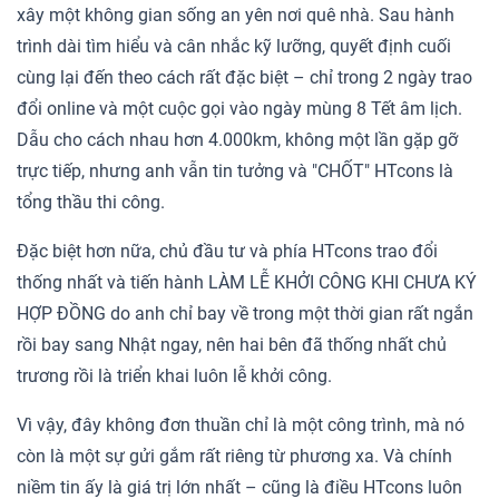
xây một không gian sống an yên nơi quê nhà. Sau hành
trình dài tìm hiểu và cân nhắc kỹ lưỡng, quyết định cuối
cùng lại đến theo cách rất đặc biệt – chỉ trong 2 ngày trao
đổi online và một cuộc gọi vào ngày mùng 8 Tết âm lịch.
Dẫu cho cách nhau hơn 4.000km, không một lần gặp gỡ
trực tiếp, nhưng anh vẫn tin tưởng và "CHỐT" HTcons là
tổng thầu thi công.
Đặc biệt hơn nữa, chủ đầu tư và phía HTcons trao đổi
thống nhất và tiến hành LÀM LỄ KHỞI CÔNG KHI CHƯA KÝ
HỢP ĐỒNG do anh chỉ bay về trong một thời gian rất ngắn
rồi bay sang Nhật ngay, nên hai bên đã thống nhất chủ
trương rồi là triển khai luôn lễ khởi công.
Vì vậy, đây không đơn thuần chỉ là một công trình, mà nó
còn là một sự gửi gắm rất riêng từ phương xa. Và chính
niềm tin ấy là giá trị lớn nhất – cũng là điều HTcons luôn