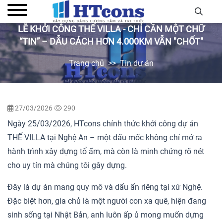
LỄ KHỞI CÔNG THẾ VILLA - CHỈ CẦN MỘT CHỮ
“TIN” – DẪU CÁCH HƠN 4.000KM VẪN "CHỐT"
Trang chủ
Tin dự án
27/03/2026
290
Ngày 25/03/2026, HTcons chính thức khởi công dự án
THẾ VILLA tại Nghệ An – một dấu mốc không chỉ mở ra
hành trình xây dựng tổ ấm, mà còn là minh chứng rõ nét
cho uy tín mà chúng tôi gây dựng.
Đây là dự án mang quy mô và dấu ấn riêng tại xứ Nghệ.
Đặc biệt hơn, gia chủ là một người con xa quê, hiện đang
sinh sống tại Nhật Bản, anh luôn ấp ủ mong muốn dựng