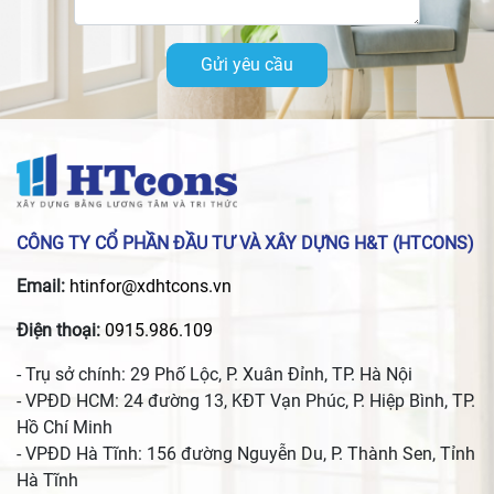
Gửi yêu cầu
CÔNG TY CỔ PHẦN ĐẦU TƯ VÀ XÂY DỰNG H&T (HTCONS)
Email:
htinfor@xdhtcons.vn
Điện thoại:
0915.986.109
- Trụ sở chính: 29 Phố Lộc, P. Xuân Đỉnh, TP. Hà Nội
- VPĐD HCM: 24 đường 13, KĐT Vạn Phúc, P. Hiệp Bình, TP.
Hồ Chí Minh
- VPĐD Hà Tĩnh: 156 đường Nguyễn Du, P. Thành Sen, Tỉnh
Hà Tĩnh