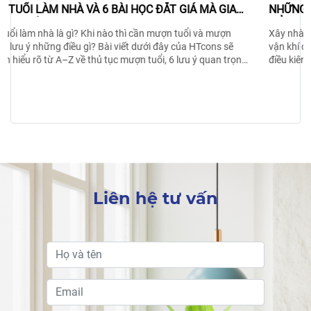
NHỮNG ĐIỀU KIÊNG KỴ KHI ĐANG XÂY NHÀ GIA CHỦ
CẨN BIẾT
Xây nhà là việc quan trọng của đời người, ảnh hưởng rất lớn đến
vận khí của gia đình. Chính vì vậy, gia chủ cần biết đến những
điều kiêng kỵ khi đang xây nhà sau để tránh những sai lầm
không đáng có. Xem ngay bài viết của HTcons nhé!
Liên hệ tư vấn