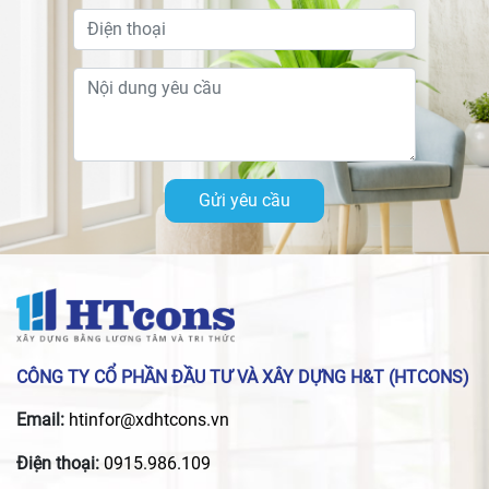
Gửi yêu cầu
CÔNG TY CỔ PHẦN ĐẦU TƯ VÀ XÂY DỰNG H&T (HTCONS)
Email:
htinfor@xdhtcons.vn
Điện thoại:
0915.986.109