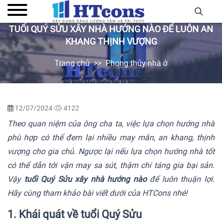
TUỔI QUÝ SỬU XÂY NHÀ HƯỚNG NÀO ĐỂ LUÔN AN
KHANG THỊNH VƯỢNG
Trang chủ
Phong thủy nhà ở
12/07/2024
4122
Theo quan niệm của ông cha ta, việc lựa chọn hướng nhà
phù hợp có thể đem lại nhiều may mắn, an khang, thịnh
vượng cho gia chủ. Ngược lại nếu lựa chọn hướng nhà tốt
có thể dẫn tới vận may sa sút, thậm chí táng gia bại sản.
Vậy
tuổi Quý Sửu xây nhà hướng nào
để luôn thuận lợi.
Hãy cùng tham khảo bài viết dưới của HTCons nhé!
1. Khái quát về tuổi Quý Sửu