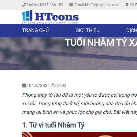
Hotline:0915.986.109
Email:htinfor@xdhtcons.vn
29 P
TRANG CHỦ
GIỚI THIỆU
DỊCH
TUỔI NHÂM TÝ X
10/06/2024
2703
Phong thủy từ lâu đã là một yếu tố được coi trọng tro
xui rủi. Trong từng thiết kế, mỗi hướng nhà đều ẩn 
mang lại bình an và phúc lộc cho gia chủ. Bài viết n
1. Tử vi tuổi Nhâm Tý