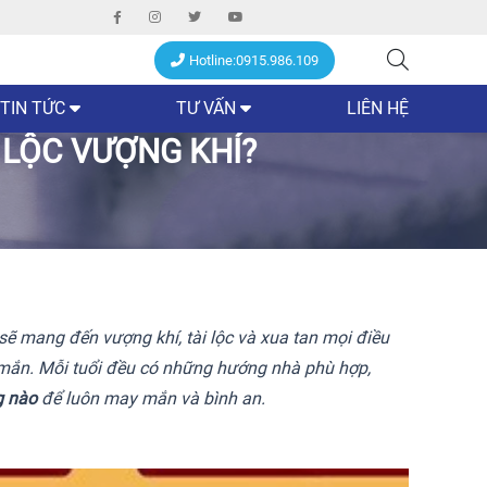
Hotline:0915.986.109
TIN TỨC
TƯ VẤN
LIÊN HỆ
 LỘC VƯỢNG KHÍ?
 sẽ mang đến vượng khí, tài lộc và xua tan mọi điều
y mắn. Mỗi tuổi đều có những hướng nhà phù hợp,
g nào
để luôn may mắn và bình an.