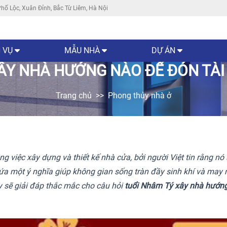
hố Lộc, Xuân Đỉnh, Bắc Từ Liêm, Hà Nội
 VỤ
MẪU NHÀ
DỰ ÁN
ÂY NHÀ HƯỚNG NÀO ĐỂ ĐÓN TÀI
Trang chủ
Phong thủy nhà ở
ng việc xây dựng và thiết kế nhà cửa, bởi người Việt tin rằng nó
chứa một ý nghĩa giúp không gian sống tràn đầy sinh khí và ma
ày sẽ giải đáp thắc mắc cho câu hỏi
tuổi Nhâm Tý xây nhà hướn