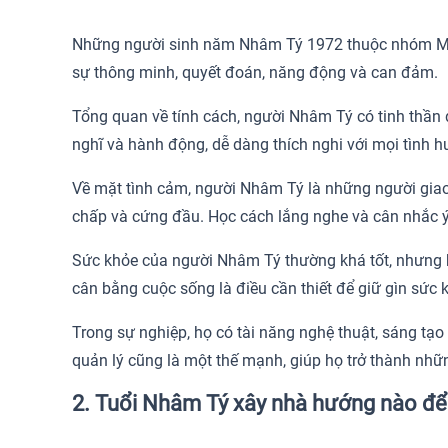
Những người sinh năm Nhâm Tý 1972 thuộc nhóm Mộc l
sự thông minh, quyết đoán, năng động và can đảm.
Tổng quan về tính cách, người Nhâm Tý có tinh thần đ
nghĩ và hành động, dễ dàng thích nghi với mọi tình 
Về mặt tình cảm, người Nhâm Tý là những người giao 
chấp và cứng đầu. Học cách lắng nghe và cân nhắc ý 
Sức khỏe của người Nhâm Tý thường khá tốt, nhưng h
cân bằng cuộc sống là điều cần thiết để giữ gìn sức 
Trong sự nghiệp, họ có tài năng nghệ thuật, sáng tạo 
quản lý cũng là một thế mạnh, giúp họ trở thành nhữn
2. Tuổi Nhâm Tý xây nhà hướng nào đ