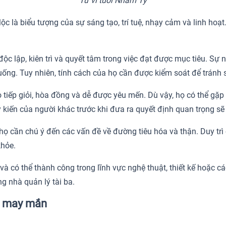
Tử vi tuổi Nhâm Tý
à biểu tượng của sự sáng tạo, trí tuệ, nhạy cảm và linh hoạt
ộc lập, kiên trì và quyết tâm trong việc đạt được mục tiêu. Sự 
huống. Tuy nhiên, tính cách của họ cần được kiểm soát để tránh
tiếp giỏi, hòa đồng và dễ được yêu mến. Dù vậy, họ có thể gặp
kiến của người khác trước khi đưa ra quyết định quan trọng sẽ 
ọ cần chú ý đến các vấn đề về đường tiêu hóa và thận. Duy trì
khỏe.
và có thể thành công trong lĩnh vực nghệ thuật, thiết kế hoặc cá
g nhà quản lý tài ba.
ể may mắn