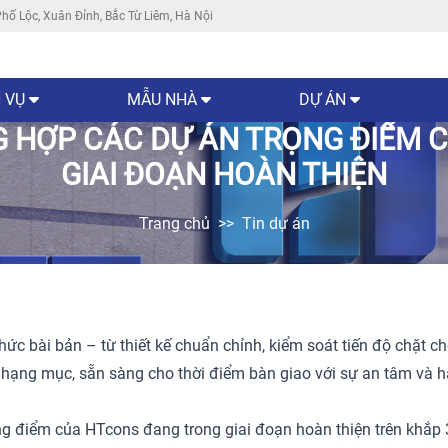
hố Lộc, Xuân Đỉnh, Bắc Từ Liêm, Hà Nội
 VỤ
MẪU NHÀ
DỰ ÁN
NG HỢP CÁC DỰ ÁN TRỌNG ĐIỂM
GIAI ĐOẠN HOÀN THIỆN
Trang chủ
Tin dự án
hức bài bản – từ thiết kế chuẩn chỉnh, kiểm soát tiến độ chặt c
hạng mục, sẵn sàng cho thời điểm bàn giao với sự an tâm và hài
ng điểm của HTcons đang trong giai đoạn hoàn thiện trên khắp 