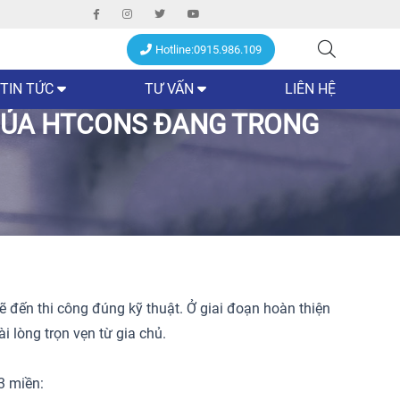
Hotline:0915.986.109
TIN TỨC
TƯ VẤN
LIÊN HỆ
 CỦA HTCONS ĐANG TRONG
hẽ đến thi công đúng kỹ thuật. Ở giai đoạn hoàn thiện
 lòng trọn vẹn từ gia chủ.
3 miền: