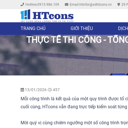
Hotline:0915.986.109
Email:htinfor@xdhtcons.vn
29 P
TRANG CHỦ
GIỚI THIỆU
DỊCH
THỰC TẾ THI CÔNG - TỔ
13/01/2026
457
Mỗi công trình là kết quả của một quy trình được tổ c
cuối cùng, HTcons vẫn đang trực tiếp kiểm soát từng 
Mời quý vị cùng chiêm ngưỡng một số công trình trọ