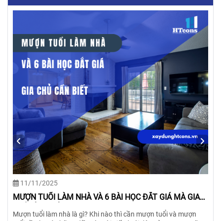
29/10/2025
NHỮNG ĐIỀU KIÊNG KỴ KHI ĐANG XÂY NHÀ GIA CHỦ
CẨN BIẾT
Xây nhà là việc quan trọng của đời người, ảnh hưởng rất lớn đến