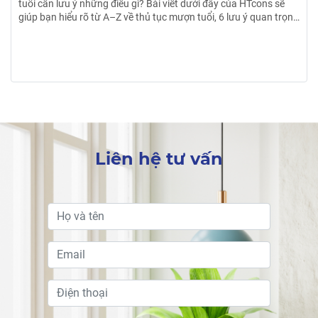
vận khí của gia đình. Chính vì vậy, gia chủ cần biết đến những
g
điều kiêng kỵ khi đang xây nhà sau để tránh những sai lầm
không đáng có. Xem ngay bài viết của HTcons nhé!
Liên hệ tư vấn