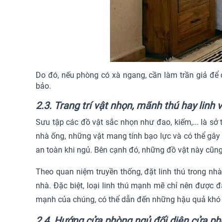
Do đó, nếu phòng có xà ngang, cần làm trần giả để 
bảo.
2.3. Trang trí vật nhọn, mãnh thú hay linh 
Sưu tập các đồ vật sắc nhọn như đao, kiếm,... là sở
nhà ống, những vật mang tính bạo lực và có thể gây 
an toàn khi ngủ. Bên cạnh đó, những đồ vật này cũng
Theo quan niệm truyền thống, đặt linh thú trong nhà
nhà. Đặc biệt, loại linh thú mạnh mẽ chỉ nên được 
mạnh của chúng, có thể dẫn đến những hậu quả khó 
2.4. Hướng cửa phòng ngủ đối diện cửa ph