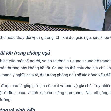
che hoặc thay đổi vị trí giường. Chỉ khi đó, giấc ngủ, sức kh
vật lớn trong phòng ngủ
 thích của một số người, và họ thường sử dụng chúng để trang
sát thương này không hề tốt. Chúng có thể chĩa vào gia chủ khi
 mang ý nghĩa chia rẽ, đặt trong phòng ngủ sẽ tác động xấu đế
 được cho là giúp giữ gìn của cải và bảo vệ gia chủ. Tuy nhiê
đặt ở đình, chùa vì linh khí của chúng quá mạnh. Nếu cố gắng 
lường.
òng vệ sinh, bếp