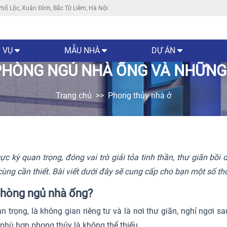
hố Lộc, Xuân Đỉnh, Bắc Từ Liêm, Hà Nội
 VỤ
MẪU NHÀ
DỰ ÁN
HÒNG NGỦ NHÀ ỐNG VÀ NHỮNG 
Trang chủ
Phong thủy nhà ở
c kỳ quan trọng, đóng vai trò giải tỏa tinh thần, thư giãn bồi 
cùng cần thiết. Bài viết dưới đây sẽ cung cấp cho bạn một số thô
 phòng ngủ nhà ống?
 trọng, là không gian riêng tư và là nơi thư giãn, nghỉ ngơi sa
phù hợp phong thủy là không thể thiếu.