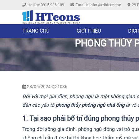
Hotline:0915.986.109
Email:htinfor@xdhtcons.vn
29 P
TRANG CHỦ
GIỚI THIỆU
DỊCH
PHONG THỦY P
28/06/2024
1036
Đối với mọi gia đình, phòng ngủ là một không gian cự
đến các yếu tố
phong thủy phòng ngủ nhà ống
là vô 
1. Tại sao phải bố trí đúng phong thủy
Trong đời sống gia đình, phòng ngủ đóng vai trò quan
không chỉ cần được bài trí khoa học, thẩm mỹ mà sự 