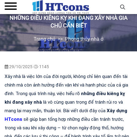
NHỮNG ĐIỀU KIÊNG KỴ KHI ĐANG XÂY NHÀ GIA
CHỦ CẨN BIẾT
Trang chủ
Phong thủy nhà ở
29/10/2025
1145
Xây nhà là việc lớn của đời người, không chỉ liên quan đến tài 
chính mà còn ảnh hưởng đến vận khí và hạnh phúc của cả gia 
đình. Trong quá trình này, việc hiểu rõ 
những điều kiêng kỵ 
khi đang xây nhà
 là vô cùng quan trọng để tránh rủi ro và 
mang lại may mắn, thuận lợi. Bài viết dưới đây của 
Xây dựng 
HTcons
sẽ giúp bạn tổng hợp những điều cần tránh trước, 
trong và sau khi xây dựng – từ chọn ngày động thổ, hướng 
nhà, đến các lưu ý thi công – để hành trình xây tổ ấm trở nên 