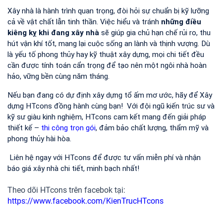
Xây nhà là hành trình quan trọng, đòi hỏi sự chuẩn bị kỹ lưỡng 
cả về vật chất lẫn tinh thần. Việc hiểu và tránh 
những điều 
kiêng kỵ khi đang xây nhà
 sẽ giúp gia chủ hạn chế rủi ro, thu 
hút vận khí tốt, mang lại cuộc sống an lành và thịnh vượng. Dù 
là yếu tố phong thủy hay kỹ thuật xây dựng, mọi chi tiết đều 
cần được tính toán cẩn trọng để tạo nên một ngôi nhà hoàn 
hảo, vững bền cùng năm tháng.
Nếu bạn đang có dự định xây dựng tổ ấm mơ ước, hãy để Xây 
dựng HTcons đồng hành cùng bạn!  Với đội ngũ kiến trúc sư và 
kỹ sư giàu kinh nghiệm, HTcons cam kết mang đến giải pháp 
thiết kế –
 thi công trọn gói
, đảm bảo chất lượng, thẩm mỹ và 
phong thủy hài hòa.
 Liên hệ ngay với HTcons để được tư vấn miễn phí và nhận 
báo giá xây nhà chi tiết, minh bạch nhất!
Theo dõi HTcons trên facebok tại:
https://www.facebook.com/KienTrucHTcons