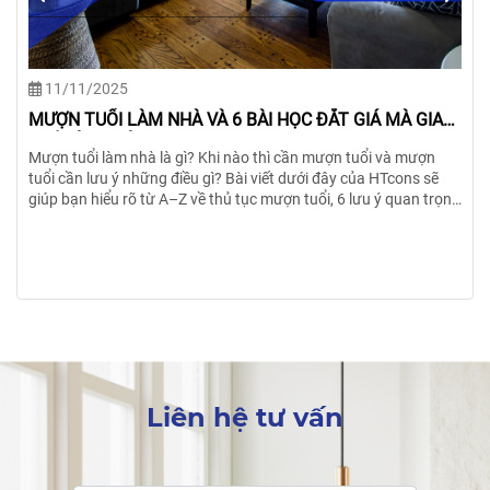
21/10/2025
NHẬP TRẠCH LÀ GÌ? CẦN CHUẨN BỊ GÌ KHI 
TRẠCH NHÀ MỚI
Bạn sắp dọn về nhà mới và đang băn khoăn không b
lễ nhập trạch như thế nào cho đúng phong thủy? Đây
GIÁ MÀ GIA
mắc rất phổ biến, bởi lễ nhập trạch không chỉ là thủ 
thống mà còn mang nhiều ý nghĩa tâm linh quan trọn
tuổi và mượn
dưới đây HTcons sẽ giúp giải đáp chi tiết nhập trạch l
của HTcons sẽ
nghĩa của nghi lễ này và hướng dẫn thủ tục nhập tr
lưu ý quan trọng
phong thủy, kèm theo những điều cần tránh để mọi vi
i nhớ trước khi
thuận lợi, may mắn.
Liên hệ tư vấn