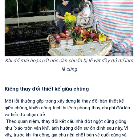
Khi đổ mái hoặc cất nóc cần chuẩn bị lễ vật đầy đủ để làm
lễ cúng
Kiêng thay đổi thiết kế giữa chừng
Một lỗi thường gặp trong xây dựng là thay đổi bản thiết kế 
giữa chừng, khiến công trình bị lệch phong thủy, chi phí đội lên 
và tiến độ chậm trễ.
 Theo quan niệm, thay đổi kết cấu nhà đột ngột cũng giống 
như “xáo trộn vận khí”, ảnh hưởng đến sự ổn định sau này. Vì 
vậy, trước khi thi công, gia chủ nên chốt bản vẽ cuối cùng
 và 