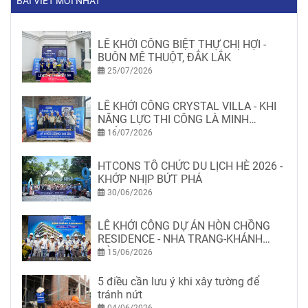
BÀI VIẾT MỚI NHẤT
LỄ KHỞI CÔNG BIỆT THỰ CHỊ HỢI -
BUÔN MÊ THUỘT, ĐẮK LẮK
25/07/2026
LỄ KHỞI CÔNG CRYSTAL VILLA - KHI
NĂNG LỰC THI CÔNG LÀ MINH
CHỨNG
16/07/2026
HTCONS TỔ CHỨC DU LỊCH HÈ 2026 -
KHỚP NHỊP BỨT PHÁ
30/06/2026
LỄ KHỞI CÔNG DỰ ÁN HÒN CHỒNG
RESIDENCE - NHA TRANG-KHÁNH
HÒA
15/06/2026
5 điều cần lưu ý khi xây tường để
tránh nứt