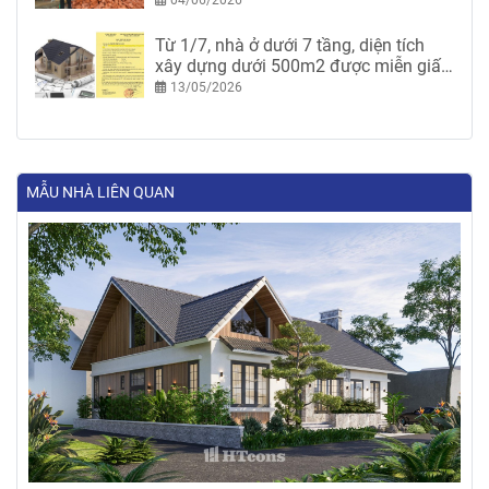
04/06/2026
Từ 1/7, nhà ở dưới 7 tầng, diện tích
xây dựng dưới 500m2 được miễn giấy
phép xây dựng
13/05/2026
MẪU NHÀ LIÊN QUAN