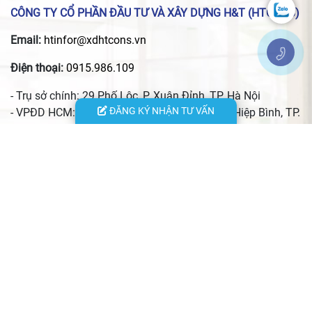
CÔNG TY CỔ PHẦN ĐẦU TƯ VÀ XÂY DỰNG H&T (HTCONS)
Email:
htinfor@xdhtcons.vn
Điện thoại:
0915.986.109
- Trụ sở chính: 29 Phố Lộc, P. Xuân Đỉnh, TP. Hà Nội
ĐĂNG KÝ NHẬN TƯ VẤN
- VPĐD HCM: 24 đường 13, KĐT Vạn Phúc, P. Hiệp Bình, TP.
Hồ Chí Minh
- VPĐD Hà Tĩnh: 156 đường Nguyễn Du, P. Thành Sen, Tỉnh
Hà Tĩnh
- VPĐD Thái Nguyên: Quyết Thắng, xã Phú Xuyên, tỉnh Thái
Nguyên
- Xưởng nội thất: Số 29/144 An Dương Vương, phường Phú
Thượng, TP. Hà Nội