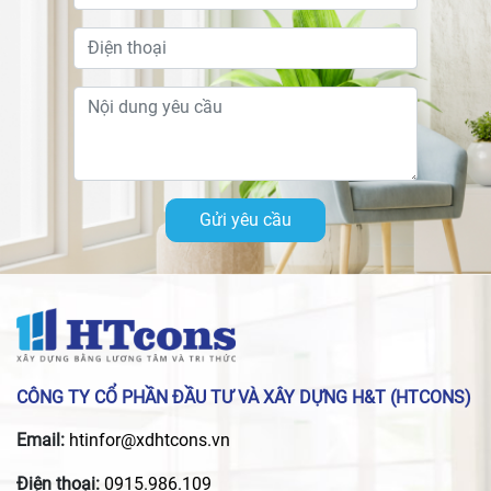
Gửi yêu cầu
CÔNG TY CỔ PHẦN ĐẦU TƯ VÀ XÂY DỰNG H&T (HTCONS)
Email:
htinfor@xdhtcons.vn
Điện thoại:
0915.986.109