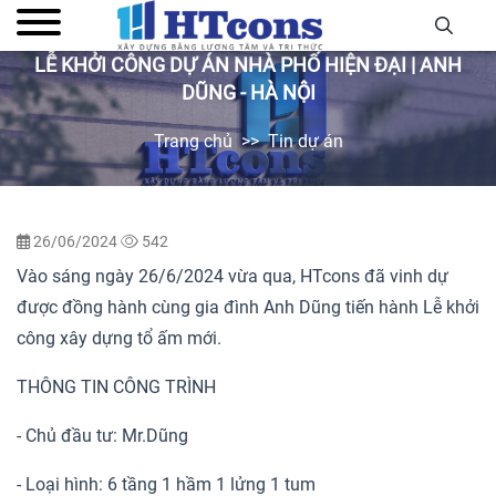
LỄ KHỞI CÔNG DỰ ÁN NHÀ PHỐ HIỆN ĐẠI | ANH
DŨNG - HÀ NỘI
Trang chủ
Tin dự án
26/06/2024
542
Vào sáng ngày 26/6/2024 vừa qua, HTcons đã vinh dự
được đồng hành cùng gia đình Anh Dũng tiến hành Lễ khởi
công xây dựng tổ ấm mới.
THÔNG TIN CÔNG TRÌNH
- Chủ đầu tư: Mr.Dũng
- Loại hình: 6 tầng 1 hầm 1 lửng 1 tum