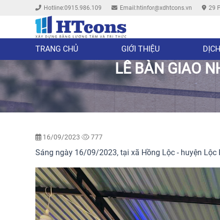
Hotline:0915.986.109
Email:htinfor@xdhtcons.vn
29 P
TRANG CHỦ
GIỚI THIỆU
DỊCH
LỄ BÀN GIAO N
16/09/2023
777
Sáng ngày 16/09/2023, tại xã Hồng Lộc - huyện Lộc H