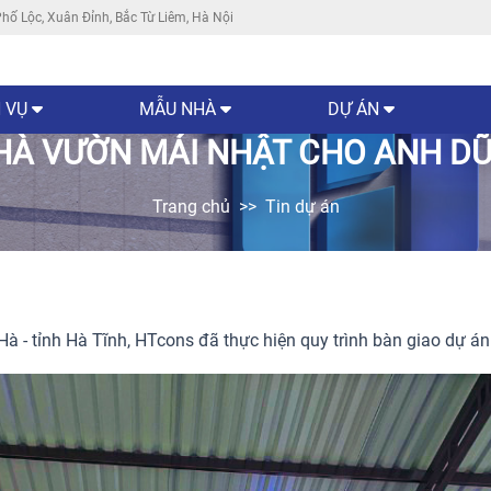
hố Lộc, Xuân Đỉnh, Bắc Từ Liêm, Hà Nội
 VỤ
MẪU NHÀ
DỰ ÁN
HÀ VƯỜN MÁI NHẬT CHO ANH DŨ
Trang chủ
Tin dự án
à - tỉnh Hà Tĩnh, HTcons đã thực hiện quy trình bàn giao dự á