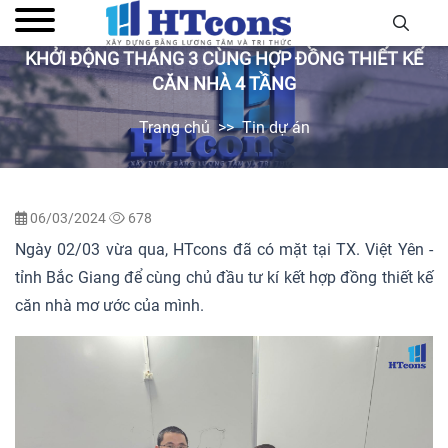
KHỞI ĐỘNG THÁNG 3 CÙNG HỢP ĐỒNG THIẾT KẾ
CĂN NHÀ 4 TẦNG
Trang chủ
Tin dự án
06/03/2024
678
Ngày 02/03 vừa qua, HTcons đã có mặt tại TX. Việt Yên -
tỉnh Bắc Giang để cùng chủ đầu tư kí kết hợp đồng thiết kế
căn nhà mơ ước của mình.