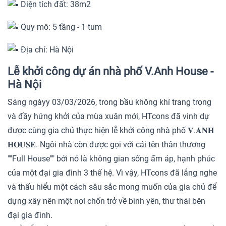
Diện tích đất: 38m2
Quy mô: 5 tầng - 1 tum
Địa chỉ: Hà Nội
Lễ khởi công dự án nhà phố V.Anh House -
Hà Nội
Sáng ngàyy 03/03/2026, trong bầu không khí trang trọng
và đầy hứng khởi của mùa xuân mới, HTcons đã vinh dự
được cùng gia chủ thực hiện lễ khởi công nhà phố 𝐕.𝐀𝐍𝐇
𝐇𝐎𝐔𝐒𝐄. Ngôi nhà còn được gọi với cái tên thân thương
""Full House"" bởi nó là không gian sống ấm áp, hạnh phúc
của một đại gia đình 3 thế hệ. Vì vậy, HTcons đã lắng nghe
và thấu hiểu một cách sâu sắc mong muốn của gia chủ để
dựng xây nên một nơi chốn trở về bình yên, thư thái bên
đại gia đình.