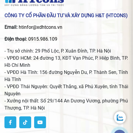
CÔNG TY CỔ PHẦN ĐẦU TƯ VÀ XÂY DỰNG H&T (HTCONS)
Email:
htinfor@xdhtcons.vn
Điện thoại:
0915.986.109
- Trụ sở chính: 29 Phố Lộc, P. Xuân Đỉnh, TP. Hà Nội
- VPĐD HCM: 24 đường 13, KĐT Vạn Phúc, P. Hiệp Bình, TP.
Hồ Chí Minh
- VPĐD Hà Tĩnh: 156 đường Nguyễn Du, P. Thành Sen, Tỉnh
Hà Tĩnh
- VPĐD Thái Nguyên: Quyết Thắng, xã Phú Xuyên, tỉnh Thái
Nguyên
- Xưởng nội thất: Số 29/144 An Dương Vương, phường Phú
Thượng, TP. Hà Nội