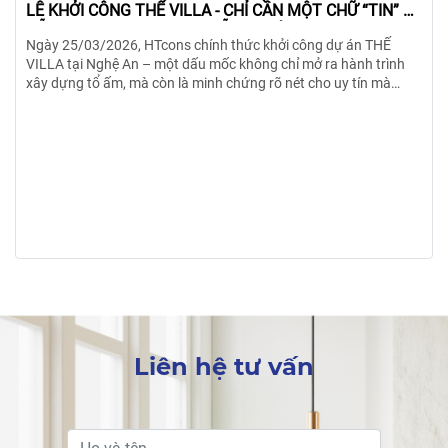
–
27/03/2026
RỘN RÀNG ĐỒNG KHỞI CÔNG 2 DỰ ÁN DỌC MIỀN
TRUNG ĐẾN MIỀN TÂY – CHỈ TRONG 1 NGÀY
Chỉ trong sáng ngày Chủ nhật 22/03/2026, HTcons đã ghi dấu
một cột mốc đặc biệt khi đồng loạt khởi công 2 công trình tại 2
tỉnh thành, trải dài từ miền Trung nắng gió đến miền Tây sông
nước.
Liên hệ tư vấn