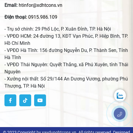
Email:
htinfor@xdhtcons.vn
Điện thoại:
0915.986.109
- Trụ sở chính: 29 Phố Lộc, P. Xuân Đỉnh, TP. Hà Nội
- VPĐD HCM: 24 đường 13, KĐT Vạn Phúc, P. Hiệp Bình, TP.
Hồ Chí Minh
- VPĐD Hà Tĩnh: 156 đường Nguyễn Du, P. Thành Sen, Tỉnh
Hà Tĩnh
- VPĐD Thái Nguyên: Quyết Thắng, xã Phú Xuyên, tỉnh Thái
Nguyên
- Xưởng nội thất: Số 29/144 An Dương Vương, phường Phú
Thượng, TP. Hà Nội
© 2023 Copyright by xaydunghtcons.vn. All rights reserved. Designed