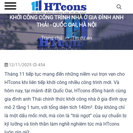
KHỞI CÔNG CÔNG TRÌNH NHÀ Ở GIA ĐÌNH ANH
THÁI - QUỐC OAI, HÀ NỘI
Trang chủ
Tin dự án
12/11/2025
454
Tháng 11 tiếp tục mang đến những niềm vui trọn vẹn cho
HTcons khi liên tiếp khởi công nhiều công trình mới. Và
hôm nay, tại mảnh đất Quốc Oai, HTcons đồng hành cùng
gia đình anh Thái chính thức khởi công nhà ở gia đình quy
mô 2 tầng 1 tum, với tổng diện tích 140m². Đây không chỉ
là một dấu mốc mới, mà còn là “trái ngọt” của sự chuẩn bị
kỹ lưỡng và tinh thần làm nghề nghiêm túc mà HTcons
luôn gìn giữ.