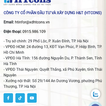
CÔNG TY CỔ PHẦN ĐẦU TƯ VÀ XÂY DỰNG H&T (HTCONS)
Email:
htinfor@xdhtcons.vn
Điện thoại:
0915.986.109
- Trụ sở chính: 29 Phố Lộc, P. Xuân Đỉnh, TP. Hà Nội
- VPĐD HCM: 24 đường 13, KĐT Vạn Phúc, P. Hiệp Bình, TP.
Hồ Chí Minh
- VPĐD Hà Tĩnh: 156 đường Nguyễn Du, P. Thành Sen, Tỉnh
Hà Tĩnh
- VPĐD Thái Nguyên: Quyết Thắng, xã Phú Xuyên, tỉnh Thái
Nguyên
- Xưởng nội thất: Số 29/144 An Dương Vương, phường Phú
Thượng, TP. Hà Nội