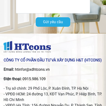
Gửi yêu cầu
CÔNG TY CỔ PHẦN ĐẦU TƯ VÀ XÂY DỰNG H&T (HTCONS)
Email:
htinfor@xdhtcons.vn
Điện thoại:
0915.986.109
- Trụ sở chính: 29 Phố Lộc, P. Xuân Đỉnh, TP. Hà Nội
- VPĐD HCM: 24 đường 13, KĐT Vạn Phúc, P. Hiệp Bình, TP.
Hồ Chí Minh
- VPĐD Hà Tĩnh: 156 đường Nguyễn Du, P. Thành Sen, Tỉnh