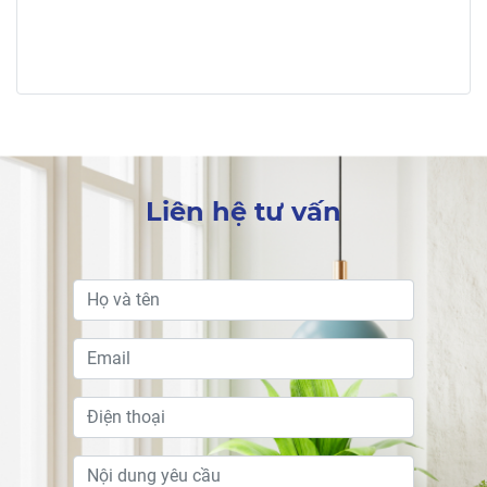
TRUNG ĐẾN MIỀN TÂY – CHỈ TRONG 1 NGÀY
Chỉ trong sáng ngày Chủ nhật 22/03/2026, HTcons đã ghi dấu
một cột mốc đặc biệt khi đồng loạt khởi công 2 công trình tại 2
tỉnh thành, trải dài từ miền Trung nắng gió đến miền Tây sông
nước.
Liên hệ tư vấn