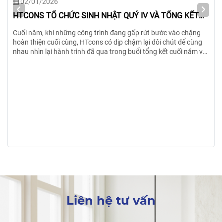
02/01/2026
HTCONS TỔ CHỨC SINH NHẬT QUÝ IV VÀ TỔNG KẾT
NĂM 2025
Cuối năm, khi những công trình đang gấp rút bước vào chặng
hoàn thiện cuối cùng, HTcons có dịp chậm lại đôi chút để cùng
nhau nhìn lại hành trình đã qua trong buổi tổng kết cuối năm và
mừng sinh nhật các anh/chị/em có ngày sinh Quý IV.
Liên hệ tư vấn