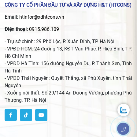
CÔNG TY CỔ PHẦN ĐẦU TƯ VÀ XÂY DỰNG H&T (HTCONS)
Email:
htinfor@xdhtcons.vn
Điện thoại:
0915.986.109
- Trụ sở chính: 29 Phố Lộc, P. Xuân Đỉnh, TP. Hà Nội
- VPĐD HCM: 24 đường 13, KĐT Vạn Phúc, P. Hiệp Bình, TP.
Hồ Chí Minh
- VPĐD Hà Tĩnh: 156 đường Nguyễn Du, P. Thành Sen, Tỉnh
Hà Tĩnh
- VPĐD Thái Nguyên: Quyết Thắng, xã Phú Xuyên, tỉnh Thái
Nguyên
- Xưởng nội thất: Số 29/144 An Dương Vương, phường Phú
Thượng, TP. Hà Nội