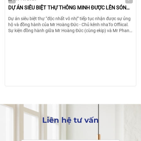
DỰ ÁN SIÊU BIỆT THỰ THÔNG MINH ĐƯỢC LÊN SÓNG
KÊNH NHATO OFFICIAL
Dự án siêu biệt thự “độc nhất vô nhị” tiếp tục nhận được sự ủng
hộ và đồng hành của Mr Hoàng Đức - Chủ kênh nhaTo Offiical.
Sự kiện đồng hành giữa Mr Hoàng Đức (cùng ekip) và Mr Phan
Trọng Hải - CEO của HTcons được diễn ra vào ngày 22/09/2023
vừa qua.
Liên hệ tư vấn