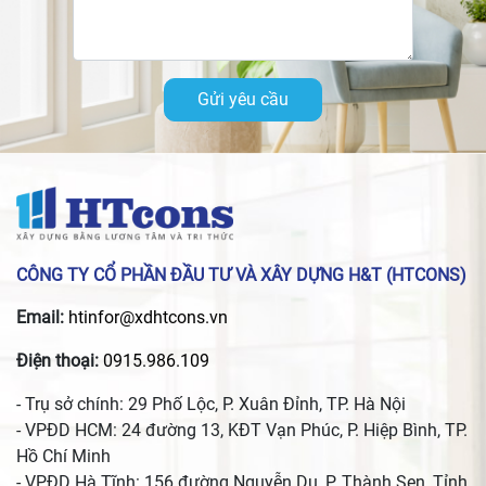
Gửi yêu cầu
CÔNG TY CỔ PHẦN ĐẦU TƯ VÀ XÂY DỰNG H&T (HTCONS)
Email:
htinfor@xdhtcons.vn
Điện thoại:
0915.986.109
- Trụ sở chính: 29 Phố Lộc, P. Xuân Đỉnh, TP. Hà Nội
- VPĐD HCM: 24 đường 13, KĐT Vạn Phúc, P. Hiệp Bình, TP.
Hồ Chí Minh
- VPĐD Hà Tĩnh: 156 đường Nguyễn Du, P. Thành Sen, Tỉnh