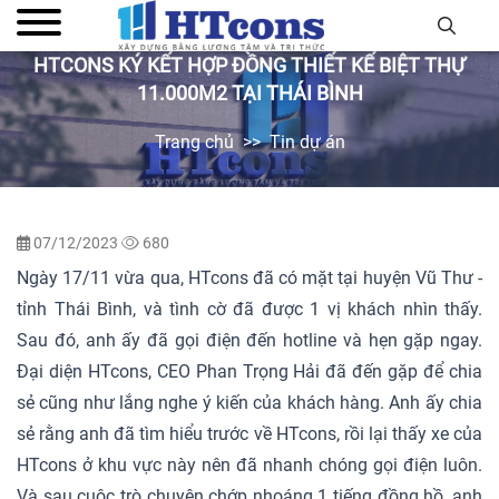
HTCONS KÝ KẾT HỢP ĐỒNG THIẾT KẾ BIỆT THỰ
11.000M2 TẠI THÁI BÌNH
Trang chủ
Tin dự án
07/12/2023
680
Ngày 17/11 vừa qua, HTcons đã có mặt tại huyện Vũ Thư -
tỉnh Thái Bình, và tình cờ đã được 1 vị khách nhìn thấy.
Sau đó, anh ấy đã gọi điện đến hotline và hẹn gặp ngay.
Đại diện HTcons, CEO Phan Trọng Hải đã đến gặp để chia
sẻ cũng như lắng nghe ý kiến của khách hàng. Anh ấy chia
sẻ rằng anh đã tìm hiểu trước về HTcons, rồi lại thấy xe của
HTcons ở khu vực này nên đã nhanh chóng gọi điện luôn.
Và sau cuộc trò chuyện chớp nhoáng 1 tiếng đồng hồ, anh