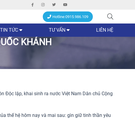
Hotline:0915.986.109
TIN TỨC
TƯ VẤN
LIÊN HỆ
QUỐC KHÁNH
ôn Độc lập, khai sinh ra nước Việt Nam Dân chủ Cộng
của thế hệ hôm nay và mai sau: gìn giữ tinh thần yêu