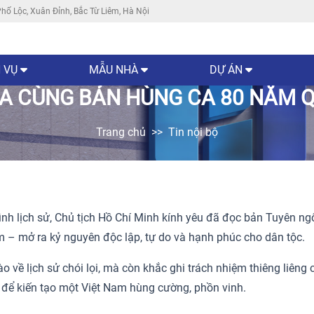
hố Lộc, Xuân Đỉnh, Bắc Từ Liêm, Hà Nội
 VỤ
MẪU NHÀ
DỰ ÁN
A CÙNG BẢN HÙNG CA 80 NĂM 
Trang chủ
Tin nội bộ
nh lịch sử, Chủ tịch Hồ Chí Minh kính yêu đã đọc bản Tuyên ng
m – mở ra kỷ nguyên độc lập, tự do và hạnh phúc cho dân tộc.
 về lịch sử chói lọi, mà còn khắc ghi trách nhiệm thiêng liêng 
ng để kiến tạo một Việt Nam hùng cường, phồn vinh.