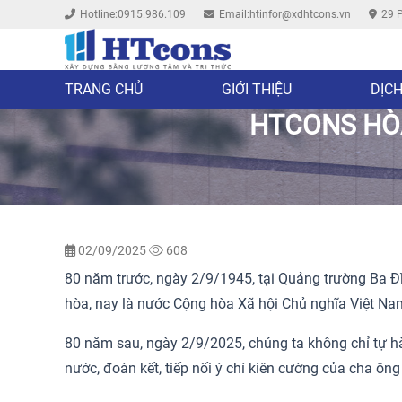
Hotline:0915.986.109
Email:htinfor@xdhtcons.vn
29 P
TRANG CHỦ
GIỚI THIỆU
DỊCH
HTCONS HÒ
02/09/2025
608
80 năm trước, ngày 2/9/1945, tại Quảng trường Ba Đì
hòa, nay là nước Cộng hòa Xã hội Chủ nghĩa Việt Na
80 năm sau, ngày 2/9/2025, chúng ta không chỉ tự hào
nước, đoàn kết, tiếp nối ý chí kiên cường của cha ô