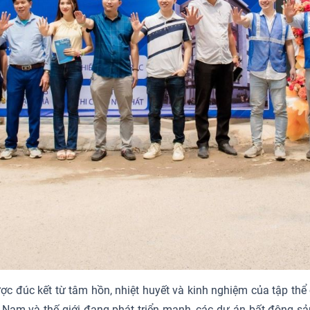
ợc đúc kết từ tâm hồn, nhiệt huyết và kinh nghiệm của tập thể 
t Nam và thế giới đang phát triển mạnh, các dự án bất động sả