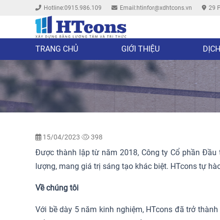
Hotline:0915.986.109
Email:htinfor@xdhtcons.vn
29 P
TRANG CHỦ
GIỚI THIỆU
DỊCH
15/04/2023
398
Được thành lập từ năm 2018, Công ty Cổ phần Đầu
lượng, mang giá trị sáng tạo khác biệt. HTcons tự hà
Về chúng tôi
Với bề dày 5 năm kinh nghiệm, HTcons đã trở thành m