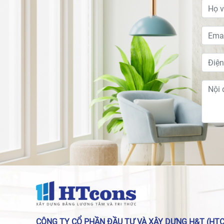
CÔNG TY CỔ PHẦN ĐẦU TƯ VÀ XÂY DỰNG H&T (HT