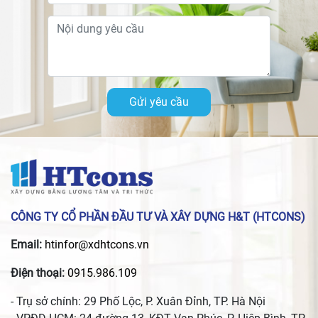
Gửi yêu cầu
CÔNG TY CỔ PHẦN ĐẦU TƯ VÀ XÂY DỰNG H&T (HTCONS)
Email:
htinfor@xdhtcons.vn
Điện thoại:
0915.986.109
- Trụ sở chính: 29 Phố Lộc, P. Xuân Đỉnh, TP. Hà Nội