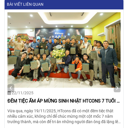
BÀI VIẾT LIÊN QUAN
19/11/2025
HTCONS - HÀNH TRÌNH 7 NĂM KIẾN TẠO
7 năm – Một con số không quá dài so với đời người, nhưng là
một chặng đường đầy tự hào của tập thể HTCONS. Từ những
viên gạch nền móng đầu tiên, trải qua 2.555 ngày nỗ lực không
ngừng nghỉ, chúng tôi đã cùng nhau xây dựng nên một HTCONS
vững chãi như ngày hôm nay.