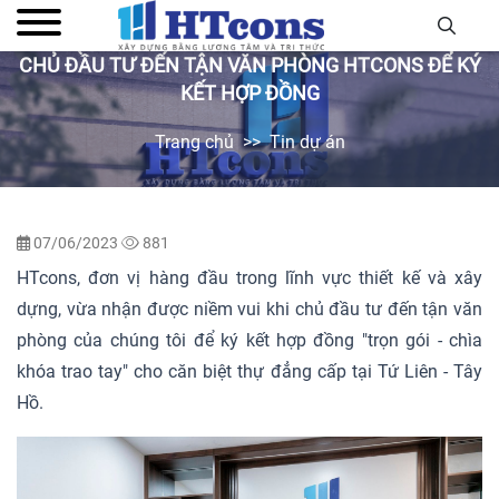
CHỦ ĐẦU TƯ ĐẾN TẬN VĂN PHÒNG HTCONS ĐỂ KÝ
KẾT HỢP ĐỒNG
Trang chủ
Tin dự án
07/06/2023
881
HTcons, đơn vị hàng đầu trong lĩnh vực thiết kế và xây
dựng, vừa nhận được niềm vui khi chủ đầu tư đến tận văn
phòng của chúng tôi để ký kết hợp đồng "trọn gói - chìa
khóa trao tay" cho căn biệt thự đẳng cấp tại Tứ Liên - Tây
Hồ.