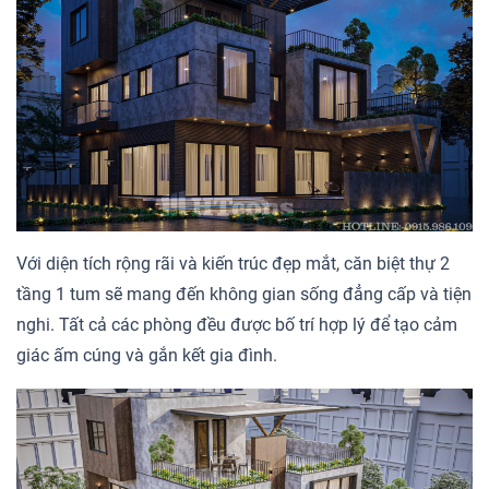
Với diện tích rộng rãi và kiến trúc đẹp mắt, căn biệt thự 2
tầng 1 tum sẽ mang đến không gian sống đẳng cấp và tiện
nghi. Tất cả các phòng đều được bố trí hợp lý để tạo cảm
giác ấm cúng và gắn kết gia đình.