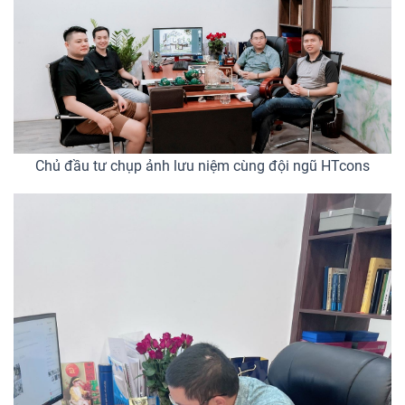
Chủ đầu tư chụp ảnh lưu niệm cùng đội ngũ HTcons