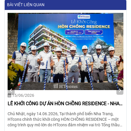
BÀI VIẾT LIÊN QUAN
15/06/2026
LỄ KHỞI CÔNG DỰ ÁN HÒN CHỒNG RESIDENCE - NHA
TRANG-KHÁNH HÒA
Chủ Nhật, ngày 14.06.2026, Tại thành phố biển Nha Trang,
HTcons chính thức khởi công HÒN CHỒNG RESIDENCE – một
công trình quy mô lớn do HTcons đảm nhiệm vai trò Tổng thầu
Thiết kế & Thi công trọn gói.