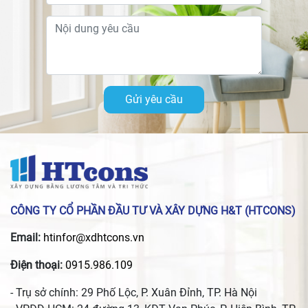
Gửi yêu cầu
CÔNG TY CỔ PHẦN ĐẦU TƯ VÀ XÂY DỰNG H&T (HTCONS)
Email:
htinfor@xdhtcons.vn
Điện thoại:
0915.986.109
- Trụ sở chính: 29 Phố Lộc, P. Xuân Đỉnh, TP. Hà Nội